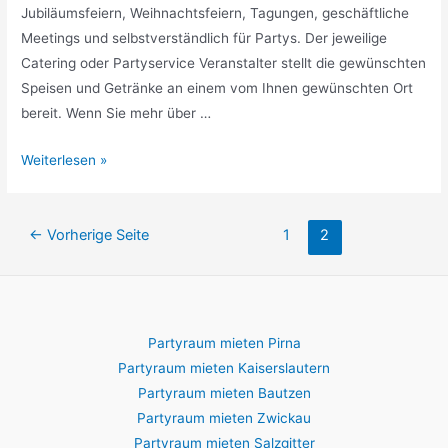
Jubiläumsfeiern, Weihnachtsfeiern, Tagungen, geschäftliche
Meetings und selbstverständlich für Partys. Der jeweilige
Catering oder Partyservice Veranstalter stellt die gewünschten
Speisen und Getränke an einem vom Ihnen gewünschten Ort
bereit. Wenn Sie mehr über …
Catering
Weiterlesen »
&
Partyservice
Beitragsnavigation
in
←
Vorherige Seite
1
2
Ludwigshafen
am
Rhein
Partyraum mieten Pirna
Partyraum mieten Kaiserslautern
Partyraum mieten Bautzen
Partyraum mieten Zwickau
Partyraum mieten Salzgitter