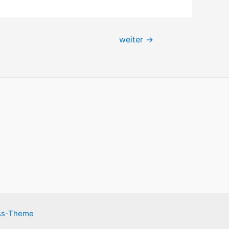
weiter
→
ss-Theme